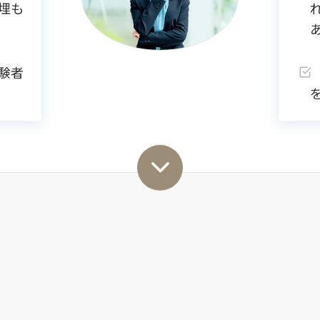
埋も
験者